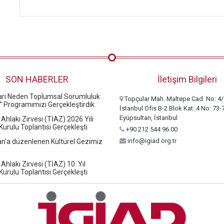
SON HABERLER
İletişim Bilgileri
ları Neden Toplumsal Sorumluluk
Topçular Mah. Maltepe Cad. No: 4/
” Programımızı Gerçekleştirdik
İstanbul Ofis B-2 Blok Kat: 4 No: 73-
Eyüpsultan, İstanbul
 Ahlakı Zirvesi (TİAZ) 2026 Yılı
urulu Toplantısı Gerçekleşti
+90 212 544 96 00
info@igiad.org.tr
n'a düzenlenen Kültürel Gezimiz
 Ahlakı Zirvesi (TİAZ) 10. Yıl
urulu Toplantısı Gerçekleşti