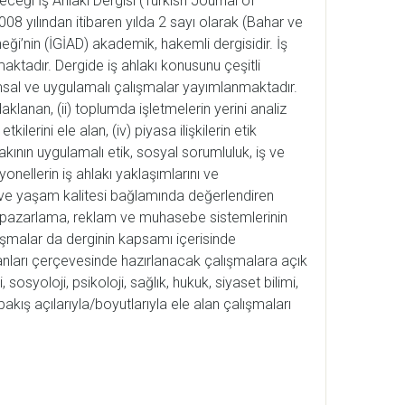
leceği İş Ahlakı Dergisi (Turkish Journal of
2008 yılından itibaren yılda 2 sayı olarak (Bahar ve
eği’nin (İGİAD) akademik, hakemli dergisidir. İş
maktadır. Dergide iş ahlakı konusunu çeşitli
msal ve uygulamalı çalışmalar yayımlanmaktadır.
aklanan, (ii) toplumda işletmelerin yerini analiz
kilerini ele alan, (iv) piyasa ilişkilerin etik
lakının uygulamalı etik, sosyal sorumluluk, iş ve
nellerin iş ahlakı yaklaşımlarını ve
uş ve yaşam kalitesi bağlamında değerlendiren
, pazarlama, reklam ve muhasebe sistemlerinin
lışmalar da derginin kapsamı içerisinde
alanları çerçevesinde hazırlanacak çalışmalara açık
 sosyoloji, psikoloji, sağlık, hukuk, siyaset bilimi,
akış açılarıyla/boyutlarıyla ele alan çalışmaları