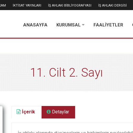
İKAM
İKTİSAT YAYINLARI
İŞ AHLAKI BİBLİYOGRAFYASI
İŞ AHLAKI DERGİSİ
ANASAYFA
KURUMSAL
FAALİYETLER
11. Cilt 2. Sayı
İçerik
Detaylar