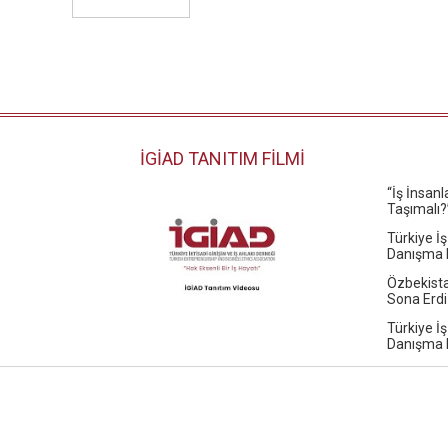
İGİAD TANITIM FİLMİ
“İş İnsan
Taşımalı?
Türkiye İş
Danışma K
Özbekista
Sona Erdi
Türkiye İş
Danışma K