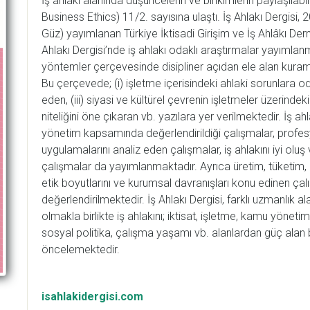
İş ahlakı alanında düşüncelerin ve birikimlerin paylaşılabi
Business Ethics) 11/2. sayısına ulaştı. İş Ahlakı Dergisi, 
Güz) yayımlanan Türkiye İktisadi Girişim ve İş Ahlâkı Dern
Ahlakı Dergisi’nde iş ahlakı odaklı araştırmalar yayımlan
yöntemler çerçevesinde disipliner açıdan ele alan kura
Bu çerçevede; (i) işletme içerisindeki ahlaki sorunlara od
eden, (iii) siyasi ve kültürel çevrenin işletmeler üzerindeki et
niteliğini öne çıkaran vb. yazılara yer verilmektedir. İş ah
yönetim kapsamında değerlendirildiği çalışmalar, profesyo
uygulamalarını analiz eden çalışmalar, iş ahlakını iyi ol
çalışmalar da yayımlanmaktadır. Ayrıca üretim, tüketim
etik boyutlarını ve kurumsal davranışları konu edinen ça
değerlendirilmektedir. İş Ahlakı Dergisi, farklı uzmanlık 
olmakla birlikte iş ahlakını; iktisat, işletme, kamu yönetimi,
sosyal politika, çalışma yaşamı vb. alanlardan güç alan b
öncelemektedir.
isahlakidergisi.com