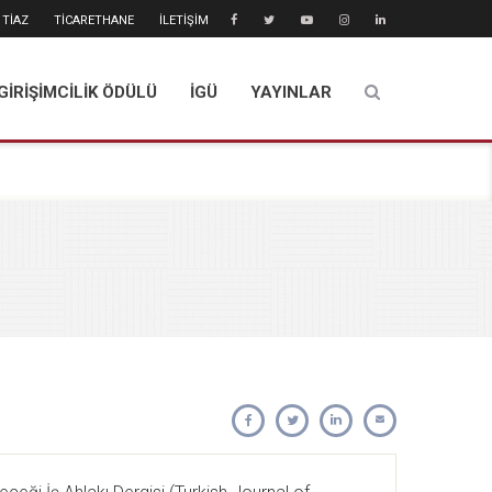
TİAZ
TİCARETHANE
İLETİŞİM
GİRİŞİMCİLİK ÖDÜLÜ
İGÜ
YAYINLAR