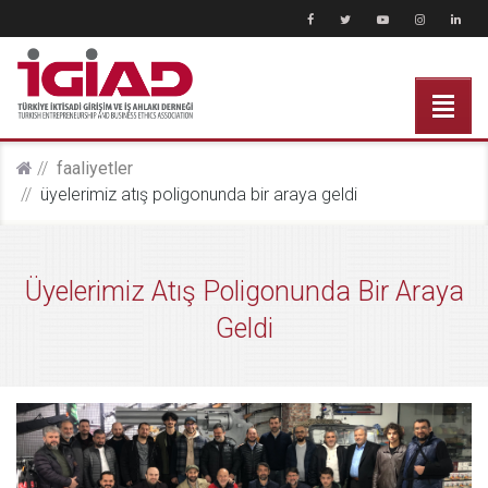
faali̇yetler
üyelerimiz atış poligonunda bir araya geldi
Üyelerimiz Atış Poligonunda Bir Araya
Geldi