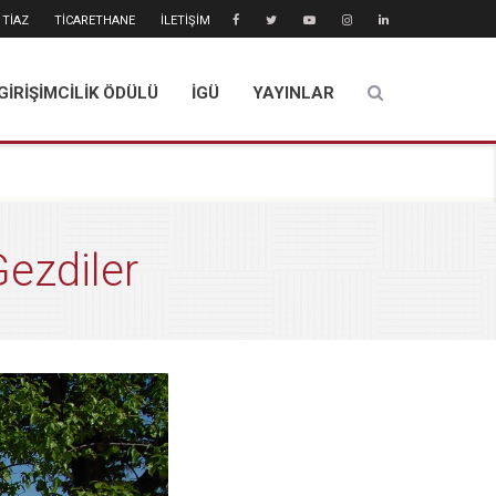
TİAZ
TİCARETHANE
İLETİŞİM
GİRİŞİMCİLİK ÖDÜLÜ
İGÜ
YAYINLAR
Gezdiler