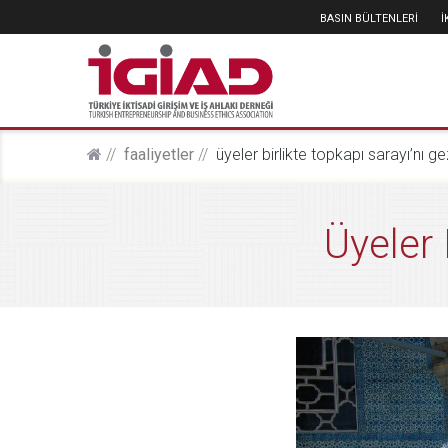
BASIN BÜLTENLERİ
faali̇yetler
üyeler birlikte topkapı sarayı’nı ge
Üyeler 