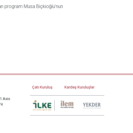
layan program Musa Biçkioğlu’nun
Çatı Kuruluş
Kardeş Kuruluşlar
1 Axis
74