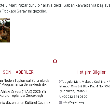
irlikte 6 Mart Pazar günü bir araya geldi. Sabah kahvaltısıyla baş
Topkapı Sarayı’ını gezdiler.
SON HABERLER
İletişim Bilgileri
ları Neden Toplumsal Sorumluluk
Topçular Mah. Maltepe Cad. No: 4/
” Programımızı Gerçekleştirdik
İstanbul Ofis B-2 Blok Kat: 4 No: 73-
Eyüpsultan, İstanbul
 Ahlakı Zirvesi (TİAZ) 2026 Yılı
urulu Toplantısı Gerçekleşti
+90 212 544 96 00
info@igiad.org.tr
n'a düzenlenen Kültürel Gezimiz