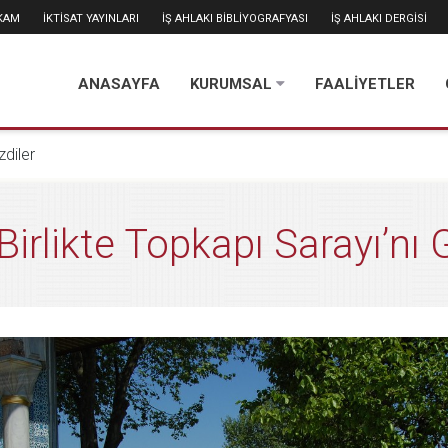
İKAM
İKTİSAT YAYINLARI
İŞ AHLAKI BİBLİYOGRAFYASI
İŞ AHLAKI DERGİSİ
ANASAYFA
KURUMSAL
FAALİYETLER
zdiler
Birlikte Topkapı Sarayı’nı 