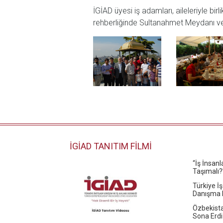
İGİAD üyesi iş adamları, aileleriyle b
rehberliğinde Sultanahmet Meydanı ve 
İGİAD TANITIM FİLMİ
“İş İnsan
Taşımalı?
Türkiye İş
Danışma K
Özbekista
Sona Erdi