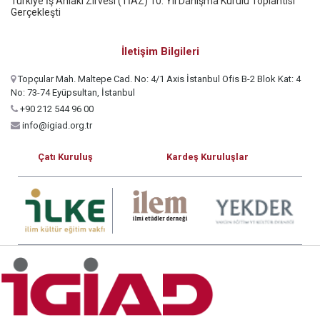
Türkiye İş Ahlakı Zirvesi (TİAZ) 10. Yıl Danışma Kurulu Toplantısı
Gerçekleşti
İletişim Bilgileri
Topçular Mah. Maltepe Cad. No: 4/1 Axis İstanbul Ofis B-2 Blok Kat: 4
No: 73-74 Eyüpsultan, İstanbul
+90 212 544 96 00
info@igiad.org.tr
Çatı Kuruluş
Kardeş Kuruluşlar