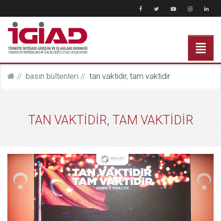
basin bültenleri̇
tan vakti̇di̇r, tam vakti̇di̇r
TAN VAKTİDİR, TAM VAKTİDİR