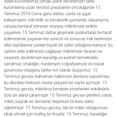
silahlı kuvvetlerimiz olmak üzere devletimizin farklı
kurumlarına sızan terörist unsurlarının öncülüğünde 15
Temmuz 2016 Cuma günü darbe, cunta ve işgal
kalkışmasını, milli birlik ve beraberlik içerisinde, dayanışma
ruhuyla bertaraf etmenin onurunu milletimizle birlikte
yaşarken, 15 Temmuz darbe girişiminin püskürtülüp bertaraf
edilmesinde yaşanan her sürecin ve sonucun milli tarihimizin
altın sayfalarına yazılan büyük bir zafer olduğuna inanıyor; bu
zaferin elde edilmesini sağlayan milletimizin feraset ve
cesareti, devletimizin kararlığı ve kudreti temelindeki
sarsılmaz ortaklığın, medeniyet coğrafyamızın en büyük
güvencesi olduğunu tarihe not olarak düşüyoruz. 15
Temmuz gecesi, kahraman halkımızın destansı savunması,
bu ülkedeki herkesin önüne yepyeni bir sayfa açmıştır. 15
Temmuz gecesi, milletimiz kendisini yönetenleri imkânlarla
dolu bir alana çıkarmıştır. 15 Temmuz gecesi şehitleri; vatan,
millet, bayrak ne demektir, hepimize bir kere daha
öğretmiştir. 15 Temmuz gecesi, tek bir millet olduğumuzu
idrak etmek için müthiş bir fırsattır. 15 Temmuz, karanlığın