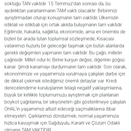
söktüğü TAN vaktidir. 15 Temmuz’dan sonrası da, bu
aydınlıktan yararlanmanın TAM vakti olacaktır. Birbirimizi
ayrıştırmadan oturup konuşmanın tam vaktidir, Ülkemizin
istiklali ve istikbali için ortak akılda buluşmanın tam vaktidir
Eğitimde, hukukta, sağlıkta, ekonomide, ama en önemlisi de
bizleri bir arada tutan toplumsal sözleşmede, Kısacası
vatanımızı huzurlu bir geleceğe taşımak için bütün alanlarda
gerekli değişimleri yapmanın tam vaktidir. Bu çağrı, milletin
çağrısıdır. Millet odur ki: Birine kurşun değse, diğerinin göğsü
kanar. Şimdi kanamayı durdurmanın tam vaktidir. Son olarak,
ekonomimize ve yaşamımıza vurulmaya çalışılan darbe için
de dikkat çekmek istediğimiz önemli detaylar var. Kredi
derecelendirme kuruluşlarının telaşlı negatif yaklaşımlarına,
büyük bir kirlilikle toplumumuzu ayrıştırmak için planlanan
boykot çağrılarına, bir sıkıyönetim gibi gösterilmeye çalışılan
OHAL’in yaşamımızı altüst edeceği saçmalıklarına itibar
etmeyelim. Çarklarımızı döndürmek, normal yaşamımıza
hızlıca kavuşmak için Sağduyulu, Kararlı ve Çözüm Odaklı
olmanın TAM VAKTİDİR.