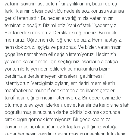
vatanın savunması, bütün fikir ayrılıklarının, bütün görüş
farklılıklarının ötesindedir. Bu nedenle söz konusu vatansa
gerisi teferruattır. Bu nedenle varlığımızla vatanımızın
teminatı olacağız. Biz milletiz. Yani ofisteki işadamıyız.
Hastanedeki doktoruz. Derslikteki eğitmeniz. Bürodaki
memuruz. Öğretmen de, öğrenci de biziz. Hem hastayız,
hem doktoruz. İşçiyiz ve patronuz. Ve bizler, vatanımızın
göğsüne namahrem eli değsin istemiyoruz. Hepimizin
yararına karar alması için seçtiğimiz insanların alçakça
yöntemlerle yerinden edilerek bu makamlara bizim
derdimizle dertlenmeyen kimselerin getirilmesini
istemiyoruz. Verdiğimiz oyların, emirlerini memleketin
menfaatlerine muhalif odaklardan alan ihanet çeteleri
tarafından çiğnenmesini istemiyoruz. Bir gece, evimizde
oturmuş televizyon izlerken, devlet kanalında kendisine silah
doğrultulmuş sunucunun darbe bildirisi okumak zorunda
bırakıldığını görmek istemiyoruz. Bir gece kapımıza
dayanılmasını, okuduğumuz kitaptan yattığımız yatağa
kadar her şeyin karıştırılmasını, masum insanların tutuklanıp