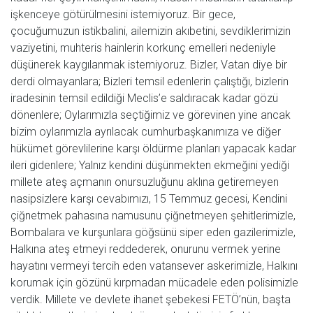
işkenceye götürülmesini istemiyoruz. Bir gece,
çocuğumuzun istikbalini, ailemizin akıbetini, sevdiklerimizin
vaziyetini, muhteris hainlerin korkunç emelleri nedeniyle
düşünerek kaygılanmak istemiyoruz. Bizler, Vatan diye bir
derdi olmayanlara; Bizleri temsil edenlerin çalıştığı, bizlerin
iradesinin temsil edildiği Meclis’e saldıracak kadar gözü
dönenlere; Oylarımızla seçtiğimiz ve görevinen yine ancak
bizim oylarımızla ayrılacak cumhurbaşkanımıza ve diğer
hükümet görevlilerine karşı öldürme planları yapacak kadar
ileri gidenlere; Yalnız kendini düşünmekten ekmeğini yediği
millete ateş açmanın onursuzluğunu aklına getiremeyen
nasipsizlere karşı cevabımızı, 15 Temmuz gecesi, Kendini
çiğnetmek pahasına namusunu çiğnetmeyen şehitlerimizle,
Bombalara ve kurşunlara göğsünü siper eden gazilerimizle,
Halkına ateş etmeyi reddederek, onurunu vermek yerine
hayatını vermeyi tercih eden vatansever askerimizle, Halkını
korumak için gözünü kırpmadan mücadele eden polisimizle
verdik. Millete ve devlete ihanet şebekesi FETÖ’nün, başta