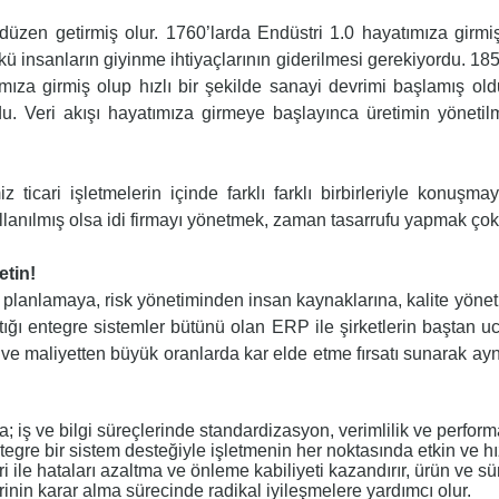
üzen getirmiş olur. 1760’larda Endüstri 1.0 hayatımıza girmişt
nkü insanların giyinme ihtiyaçlarının giderilmesi gerekiyordu. 185
ıza girmiş olup hızlı bir şekilde sanayi devrimi başlamış oldu.
du. Veri akışı hayatımıza girmeye başlayınca üretimin yönetil
z ticari işletmelerin içinde farklı farklı birbirleriyle konu
ullanılmış olsa idi firmayı yönetmek, zaman tasarrufu yapmak ço
etin!
 planlamaya, risk yönetiminden insan kaynaklarına, kalite yönet
tığı entegre sistemler bütünü olan ERP ile şirketlerin baştan uc
an ve maliyetten büyük oranlarda kar elde etme fırsatı sunarak 
 iş ve bilgi süreçlerinde standardizasyon, verimlilik ve perform
ntegre bir sistem desteğiyle işletmenin her noktasında etkin ve hı
i ile hataları azaltma ve önleme kabiliyeti kazandırır, ürün ve süre
erinin karar alma sürecinde radikal iyileşmelere yardımcı olur.