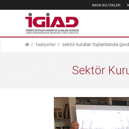
BASIN BÜLTENLERİ
faali̇yetler
sektör kurulları toplantısında gün
Sektör Kuru