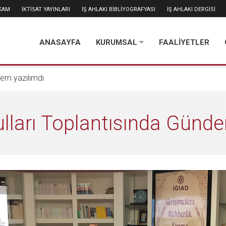
İKAM
İKTİSAT YAYINLARI
İŞ AHLAKI BİBLİYOGRAFYASI
İŞ AHLAKI DERGİSİ
ANASAYFA
KURUMSAL
FAALİYETLER
dem yazılımdı
lları Toplantısında Günd