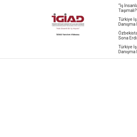
“İş İnsan
Taşımalı?
Türkiye İş
Danışma K
Özbekista
Sona Erdi
Türkiye İş
Danışma K