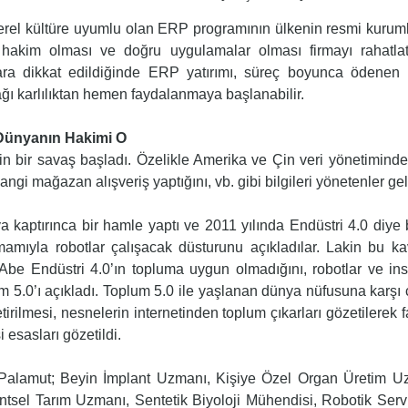
erel kültüre uyumlu olan ERP programının ülkenin resmi kuruml
e hakim olması ve doğru uygulamalar olması firmayı rahatl
slara dikkat edildiğinde ERP yatırımı, süreç boyunca ödene
 karlılıktan hemen faydalanmaya başlanabilir.
e Dünyanın Hakimi O
n bir savaş başladı. Özelikle Amerika ve Çin veri yönetiminde 
angi mağazan alışveriş yaptığını, vb. gibi bilgileri yönetenler g
 kaptırınca bir hamle yaptı ve 2011 yılında Endüstri 4.0 diye 
amamıyla robotlar çalışacak düsturunu açıkladılar. Lakin bu 
be Endüstri 4.0’ın topluma uygun olmadığını, robotlar ve insa
 5.0’ı açıkladı. Toplum 5.0 ile yaşlanan dünya nüfusuna karşı 
tirilmesi, nesnelerin internetinden toplum çıkarları gözetilerek f
i esasları gözetildi.
 Palamut; Beyin İmplant Uzmanı, Kişiye Özel Organ Üretim Uz
entsel Tarım Uzmanı, Sentetik Biyoloji Mühendisi, Robotik Ser