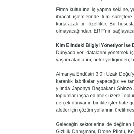
Firma kültürüne, iş yapma şekline, y
ihracat işlemlerinde tüm süreçler
kurtaracak bir özelliktir. Bu husu
olmayacağından, ERP’nin sağlayacağı
Kim Elindeki Bilgiyi Yönetiyor İs
Dünyada veri datalarını yönetmek içi
yaşam alanlarını, neler yediğinden, h
Almanya Endüstri 3.0’ı Uzak Doğu’ya
karanlık fabrikalar yapacağız ve t
yılında Japonya Başbakanı Shinzo A
toplumlar inşaa edilmek üzere Toplum
gerçek dünyanın birlikte işler hale ge
afetler için çözüm yollarının üretilmes
Geleceğin sektörlerine de değinen
Gizlilik Danışmanı, Drone Pilotu, K