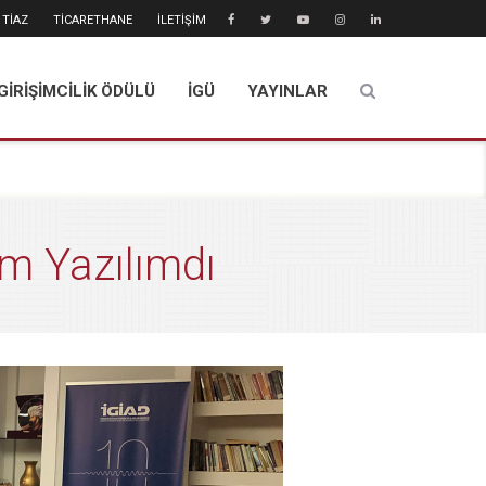
TİAZ
TİCARETHANE
İLETİŞİM
GİRİŞİMCİLİK ÖDÜLÜ
İGÜ
YAYINLAR
em Yazılımdı