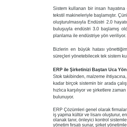
Sistem kullanan bir insan hayatına d
tekstil makineleriyle başlamıştır. Çü
oluşturulmasıyla Endüstri 2.0 hayatım
buluşuyla endüstri 3.0 başlamış ol
planlama ile endüstriye yön veriliyor.
Bizlerin en büyük hatası yönettiğimi
süreçleri yönetebilecek tek sistem k
ERP ile Şirketinizi Baştan Uca Yön
Stok takibinden, malzeme ihtiyacına,
kadar birçok sistemin bir arada çalış
hızlıca karşılıyor ve şirketlere zam
bulunuyor.
ERP Çözümleri genel olarak firmalara;
iş yapma kültür ve lisanı oluşturur, e
olanak tanır, önleyici kontrol sistemler
yönetim fırsatı sunar, şirket yönetiml