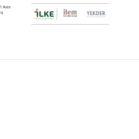
1 Axis
74