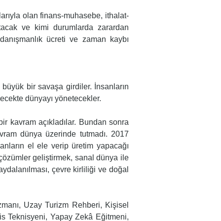
arıyla olan finans-muhasebe, ithalat-
atacak ve kimi durumlarda zarardan
n danışmanlık ücreti ve zaman kaybı
büyük bir savaşa girdiler. İnsanların
elecekte dünyayı yönetecekler.
bir kavram açıkladılar. Bundan sonra
kavram dünya üzerinde tutmadı. 2017
nların el ele verip üretim yapacağı
çözümler geliştirmek, sanal dünya ile
aydalanılması, çevre kirliliği ve doğal
manı, Uzay Turizm Rehberi, Kişisel
vis Teknisyeni, Yapay Zekâ Eğitmeni,