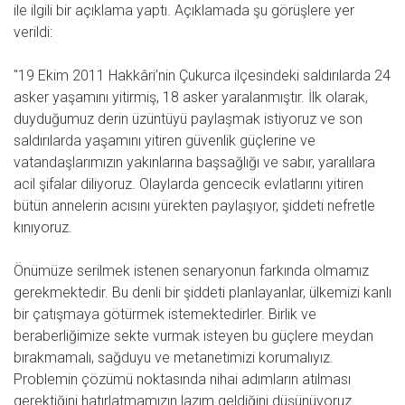
ile ilgili bir açıklama yaptı. Açıklamada şu görüşlere yer
verildi:
"19 Ekim 2011 Hakkâri’nin Çukurca ilçesindeki saldırılarda 24
asker yaşamını yitirmiş, 18 asker yaralanmıştır. İlk olarak,
duyduğumuz derin üzüntüyü paylaşmak istiyoruz ve son
saldırılarda yaşamını yitiren güvenlik güçlerine ve
vatandaşlarımızın yakınlarına başsağlığı ve sabır, yaralılara
acil şifalar diliyoruz. Olaylarda gencecik evlatlarını yitiren
bütün annelerin acısını yürekten paylaşıyor, şiddeti nefretle
kınıyoruz.
Önümüze serilmek istenen senaryonun farkında olmamız
gerekmektedir. Bu denli bir şiddeti planlayanlar, ülkemizi kanlı
bir çatışmaya götürmek istemektedirler. Birlik ve
beraberliğimize sekte vurmak isteyen bu güçlere meydan
bırakmamalı, sağduyu ve metanetimizi korumalıyız.
Problemin çözümü noktasında nihai adımların atılması
gerektiğini hatırlatmamızın lazım geldiğini düşünüyoruz.