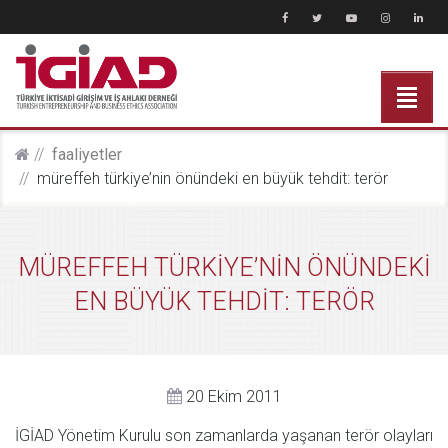
faali̇yetler
müreffeh türki̇ye’ni̇n önündeki̇ en büyük tehdi̇t: terör
MÜREFFEH TÜRKİYE’NİN ÖNÜNDEKİ
EN BÜYÜK TEHDİT: TERÖR
20 Ekim 2011
İGİAD Yönetim Kurulu son zamanlarda yaşanan terör olayları