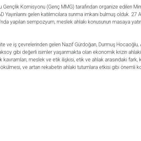
 Gençlik Komisyonu (Genç MMG) tarafından organize edilen Mimar
Yayınlarını gelen katılımcılara sunma imkanı bulmuş olduk. 27 A
u’nda yapılan sempozyum, meslek ahlakı konusunun masaya yatırıld
site ve iş çevrelerinden gelen Nazif Gürdoğan, Durmuş Hocaoğlu, A
ksoy gibi değerli isimler yaşanmakta olan ekonomik krizin ahlaki
ak kavramları, meslek ve etik ilişkisi, etik ve ahlak arasındaki fark
dökülmesi, ve artan rekabetin ahlaki tutumlara etkisi gibi önemli konu