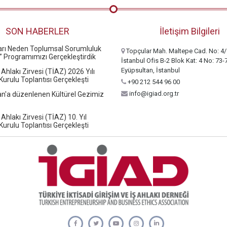
SON HABERLER
İletişim Bilgileri
ları Neden Toplumsal Sorumluluk
Topçular Mah. Maltepe Cad. No: 4/
” Programımızı Gerçekleştirdik
İstanbul Ofis B-2 Blok Kat: 4 No: 73-
Eyüpsultan, İstanbul
 Ahlakı Zirvesi (TİAZ) 2026 Yılı
urulu Toplantısı Gerçekleşti
+90 212 544 96 00
info@igiad.org.tr
n'a düzenlenen Kültürel Gezimiz
 Ahlakı Zirvesi (TİAZ) 10. Yıl
urulu Toplantısı Gerçekleşti