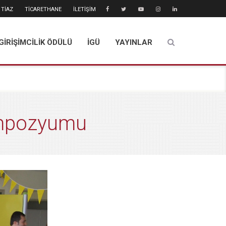
TİAZ
TİCARETHANE
İLETİŞİM
GİRİŞİMCİLİK ÖDÜLÜ
İGÜ
YAYINLAR
empozyumu