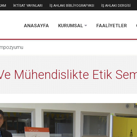
İKAM
İKTİSAT YAYINLARI
İŞ AHLAKI BİBLİYOGRAFYASI
İŞ AHLAKI DERGİSİ
ANASAYFA
KURUMSAL
FAALİYETLER
 sempozyumu
 Ve Mühendislikte Etik S