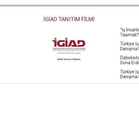
İGİAD TANITIM FİLMİ
“İş İnsan
Taşımalı?
Türkiye İş
Danışma K
Özbekista
Sona Erdi
Türkiye İş
Danışma K