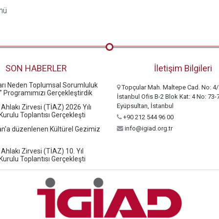
nü
SON HABERLER
İletişim Bilgileri
ları Neden Toplumsal Sorumluluk
Topçular Mah. Maltepe Cad. No: 4/
” Programımızı Gerçekleştirdik
İstanbul Ofis B-2 Blok Kat: 4 No: 73-
Eyüpsultan, İstanbul
 Ahlakı Zirvesi (TİAZ) 2026 Yılı
urulu Toplantısı Gerçekleşti
+90 212 544 96 00
info@igiad.org.tr
n'a düzenlenen Kültürel Gezimiz
 Ahlakı Zirvesi (TİAZ) 10. Yıl
urulu Toplantısı Gerçekleşti