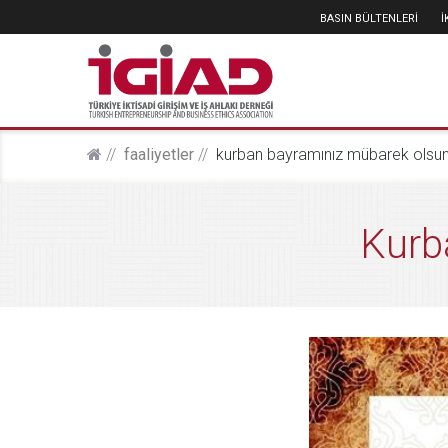
BASIN BÜLTENLERİ
faali̇yetler
kurban bayramınız mübarek olsun
Kurb