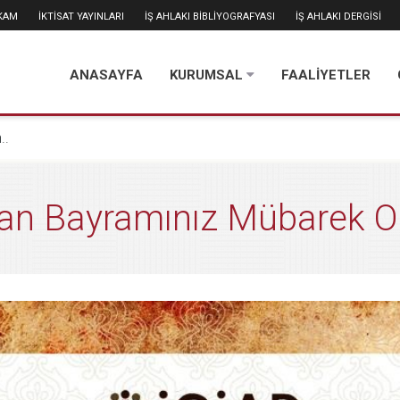
İKAM
İKTİSAT YAYINLARI
İŞ AHLAKI BİBLİYOGRAFYASI
İŞ AHLAKI DERGİSİ
ANASAYFA
KURUMSAL
FAALİYETLER
..
an Bayramınız Mübarek Ol