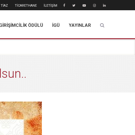
TİAZ
TİCARETHANE
İLETİŞİM
GİRİŞİMCİLİK ÖDÜLÜ
İGÜ
YAYINLAR
sun..