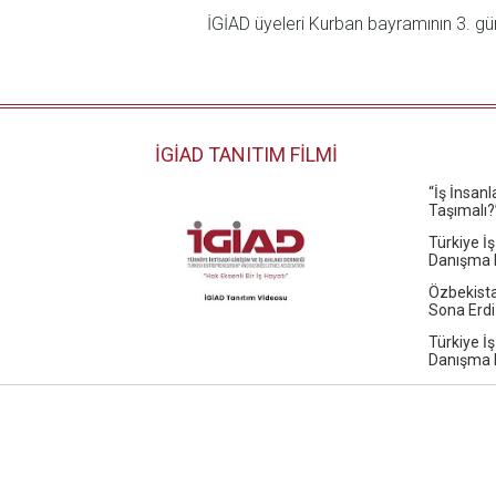
İGİAD üyeleri Kurban bayramının 3. gü
İGİAD TANITIM FİLMİ
“İş İnsan
Taşımalı?
Türkiye İş
Danışma K
Özbekista
Sona Erdi
Türkiye İş
Danışma K