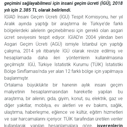
geçimini sağlayabilmesi için insani geçim ücreti (İGÜ), 2018
yılı için 2.385 TL olarak belirlendi.
İGİAD İnsani Geçim Ücreti (İGÜ) Tespit Komisyonu, her yıl
Aralık ayında yaptığı bir araştırma ile Türkiye’de farklı
bölgelerdeki ailelerin geçinebilmesi için gerekli olan asgari
ücret seviyesini tespit ediyor. İGİAD’ın 2004 yılından beri
Asgari Geçim Ücreti (AGÜ) ismiyle İstanbul için yaptığı
çalışma, 2014 yılı itibariyle İGÜ olarak revize edilmiş ve
hesaplamada daha ileri yöntemlerin kullanılmasına
geçilmiştir. İGÜ, Türkiye İstatistik Kurumu (TÜİK) İstatistiki
Bölge Sınıflaması’nda yer alan 12 farklı bölge için yapılmaya
başlanmıştır.
Ortalama büyüklükte bir hanenin aylık insani geçim
maliyetinin hesaplanmasından hareketle yapılan bu
araştırma, bir ailenin; gıda, giyim, konut, su, elektrik, gaz ve
diğer yakıtlar, mobilya, ev aletleri ve ev bakımı, sağlık,
ulaştırma, haberleşme, eğlence ve kültür, eğitim hizmetleri
ve sair harcamalarını içeriyor. TÜİK tarafından üretilen veriler
kullanılarak yapılan hesaplamalara göre,
işverenlerin