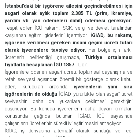
İstanbul’daki bir işgörene ailesini geçindirebilmesi için
asgari olarak aylık toplam 2.385 TL (prim, ikramiye,
yardım vb. yan ödemeleri dâhil) ödemesi gerekiyor
.
Tespit edilen İGÜ rakamı, SGK, vergi ve devlet tarafından
karşılanan eğitim giderlerini içermiyor.
İGİAD, bu rakamı,
işgörene verilmesi gereken insani geçim ücreti tutarı
olarak işverenlere tavsiye ediyor.
Her bölge için farklı
ücretlerin belirlendiği çalışmada,
Türkiye ortalaması
fiyatlarla hesaplanan İGÜ
1857
TL’dir.
İşgörenlere ödenen asgarî ücreti, toplumsal dayanışma ve
refah seviyesi açısından önemli bir gösterge olarak kabul
eden, kurucuları arasında
işverenlerin yanı sıra
işgörenlerin de olduğu
İGİAD, yürürlükte olan asgarî ücret
seviyesinin daha da yukarılara çekilmesi gerektiğini
düşünüyor. Bu konuda işverenlerin daha duyarlı olmaları
konusunda çağrıda bulunan İGİAD, İGÜ sayesinde
çalışanların ücretlerinin sürekli iyileştirilmesini amaçlıyor.
İGİAD, iş dünyasına alternatif olarak sunduğu ve reel