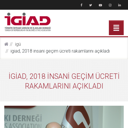
i̇gü
i̇gi̇ad, 2018 i̇nsani̇ geçi̇m ücreti̇ rakamlarini açikladi
İGİAD, 2018 İNSANİ GEÇİM ÜCRETİ
RAKAMLARINI AÇIKLADI