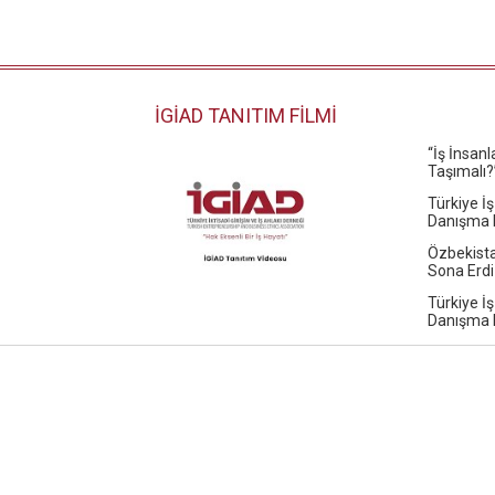
İGİAD TANITIM FİLMİ
“İş İnsan
Taşımalı?
Türkiye İş
Danışma K
Özbekista
Sona Erdi
Türkiye İş
Danışma K