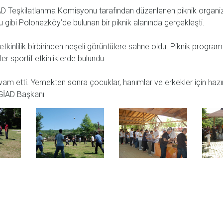
İAD Teşkilatlanma Komisyonu tarafından düzenlenen piknik organizas
 gibi Polonezköy’de bulunan bir piknik alanında gerçekleşti.
kinlilik birbirinden neşeli görüntülere sahne oldu. Piknik program
er sportif etkinliklerde bulundu.
m etti. Yemekten sonra çocuklar, hanımlar ve erkekler için hazırla
İGİAD Başkanı