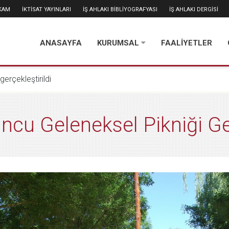
İKAM
İKTİSAT YAYINLARI
İŞ AHLAKI BİBLİYOGRAFYASI
İŞ AHLAKI DERGİSİ
ANASAYFA
KURUMSAL
FAALİYETLER
gerçekleştirildi
ncu Geleneksel Pikniği Ger