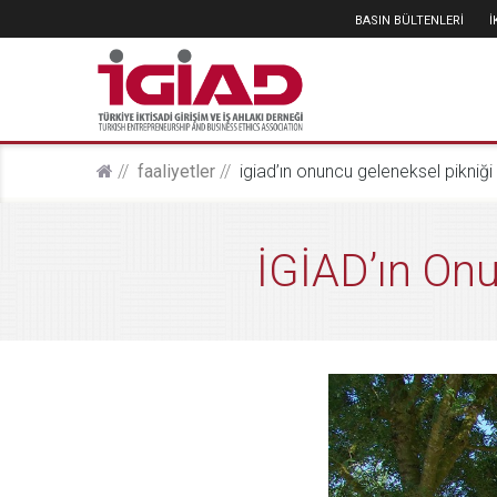
BASIN BÜLTENLERİ
faali̇yetler
i̇gi̇ad’ın onuncu geleneksel pikniği 
İGİAD’ın Onu