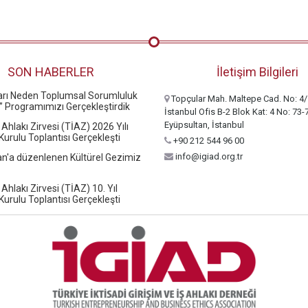
SON HABERLER
İletişim Bilgileri
ları Neden Toplumsal Sorumluluk
Topçular Mah. Maltepe Cad. No: 4/
” Programımızı Gerçekleştirdik
İstanbul Ofis B-2 Blok Kat: 4 No: 73-
Eyüpsultan, İstanbul
 Ahlakı Zirvesi (TİAZ) 2026 Yılı
urulu Toplantısı Gerçekleşti
+90 212 544 96 00
info@igiad.org.tr
n'a düzenlenen Kültürel Gezimiz
 Ahlakı Zirvesi (TİAZ) 10. Yıl
urulu Toplantısı Gerçekleşti