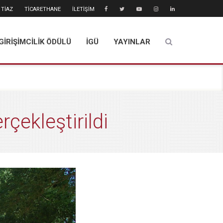
TİAZ
TİCARETHANE
İLETİŞİM
GİRİŞİMCİLİK ÖDÜLÜ
İGÜ
YAYINLAR
çekleştirildi