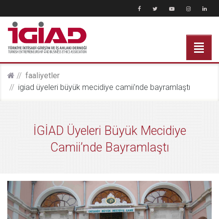
faali̇yetler
i̇gi̇ad üyeleri büyük mecidiye camii’nde bayramlaştı
İGİAD Üyeleri Büyük Mecidiye
Camii’nde Bayramlaştı