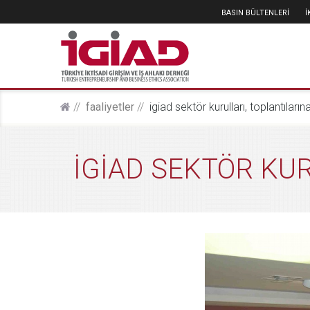
BASIN BÜLTENLERİ
faali̇yetler
i̇gi̇ad sektör kurullari, toplantilari
İGİAD SEKTÖR KUR