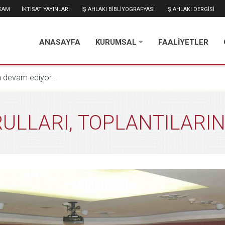
İKAM
İKTİSAT YAYINLARI
İŞ AHLAKI BİBLİYOGRAFYASI
İŞ AHLAKI DERGİSİ
ANASAYFA
KURUMSAL
FAALİYETLER
na devam edi̇yor...
ULLARI, TOPLANTILARIN