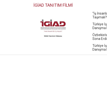
İGİAD TANITIM FİLMİ
“İş İnsan
Taşımalı?
Türkiye İş
Danışma K
Özbekista
Sona Erdi
Türkiye İş
Danışma K