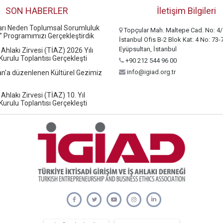
SON HABERLER
İletişim Bilgileri
ları Neden Toplumsal Sorumluluk
Topçular Mah. Maltepe Cad. No: 4/
” Programımızı Gerçekleştirdik
İstanbul Ofis B-2 Blok Kat: 4 No: 73-
Eyüpsultan, İstanbul
 Ahlakı Zirvesi (TİAZ) 2026 Yılı
urulu Toplantısı Gerçekleşti
+90 212 544 96 00
info@igiad.org.tr
n'a düzenlenen Kültürel Gezimiz
 Ahlakı Zirvesi (TİAZ) 10. Yıl
urulu Toplantısı Gerçekleşti