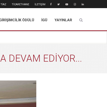
TİAZ
TİCARETHANE
İLETİŞİM
GİRİŞİMCİLİK ÖDÜLÜ
İGÜ
YAYINLAR
A DEVAM EDİYOR...