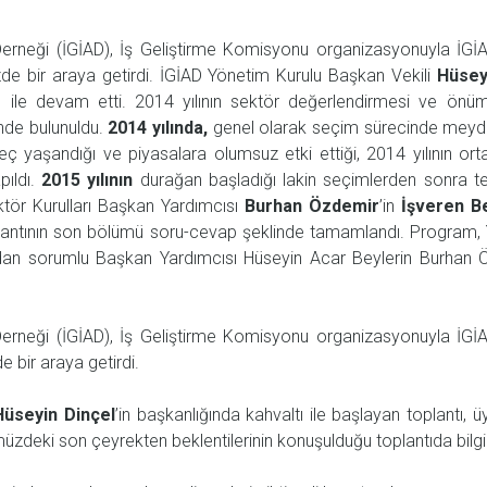
ı Derneği (İGİAD), İş Geliştirme Komisyonu organizasyonuyla İG
zde bir araya getirdi. İGİAD Yönetim Kurulu Başkan Vekili
Hüsey
sı ile devam etti. 2014 yılının sektör değerlendirmesi ve önüm
inde bulunuldu.
2014 yılında,
genel olarak seçim sürecinde meyda
eç yaşandığı ve piyasalara olumsuz etki ettiği, 2014 yılının or
pıldı.
2015 yılının
durağan başladığı lakin seçimlerden sonra te
ektör Kurulları Başkan Yardımcısı
Burhan Özdemir
’in
İşveren Be
antının son bölümü soru-cevap şeklinde tamamlandı. Program, 
dan sorumlu Başkan Yardımcısı Hüseyin Acar Beylerin Burhan Ö
ı Derneği (İGİAD), İş Geliştirme Komisyonu organizasyonuyla İG
e bir araya getirdi.
Hüseyin Dinçel
’in başkanlığında kahvaltı ile başlayan toplantı, 
üzdeki son çeyrekten beklentilerinin konuşulduğu toplantıda bilgi 