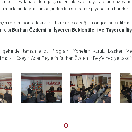
cinde meydana gelen gelişmelerin iktisadi hayata olumsuz yansım
lının ortasında yapılan seçimlerden sonra ise piyasaların hareketle
çimlerden sonra tekrar bir hareket olacağının öngörüsü katılımcılar
ımcısı
Burhan Özdemir
’in
İşveren Beklentileri ve Taşeron İliş
 şeklinde tamamlandı. Program, Yönetim Kurulu Başkan Veki
cısı Hüseyin Acar Beylerin Burhan Özdemir Bey’e hediye takdimi