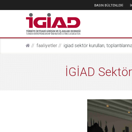
BASIN BÜLTENLERİ
faali̇yetler
i̇gi̇ad sektör kurulları, toplantılar
İGİAD Sektör 