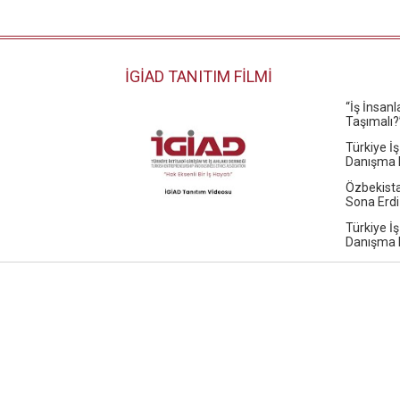
İGİAD TANITIM FİLMİ
“İş İnsan
Taşımalı?
Türkiye İş
Danışma K
Özbekista
Sona Erdi
Türkiye İş
Danışma K