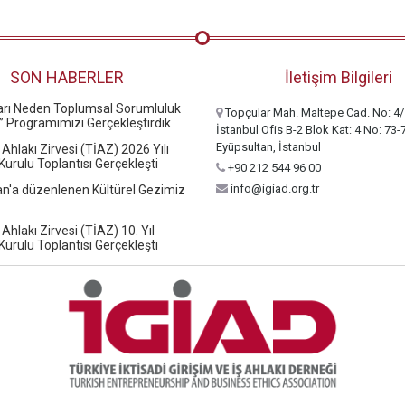
SON HABERLER
İletişim Bilgileri
ları Neden Toplumsal Sorumluluk
Topçular Mah. Maltepe Cad. No: 4/
” Programımızı Gerçekleştirdik
İstanbul Ofis B-2 Blok Kat: 4 No: 73-
Eyüpsultan, İstanbul
 Ahlakı Zirvesi (TİAZ) 2026 Yılı
urulu Toplantısı Gerçekleşti
+90 212 544 96 00
info@igiad.org.tr
n'a düzenlenen Kültürel Gezimiz
 Ahlakı Zirvesi (TİAZ) 10. Yıl
urulu Toplantısı Gerçekleşti