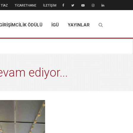
TİAZ
TİCARETHANE
İLETİŞİM
GİRİŞİMCİLİK ÖDÜLÜ
İGÜ
YAYINLAR
evam ediyor...