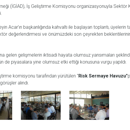
Derneği (İGİAD), İş Geliştirme Komisyonu organizasyonuyla Sektör K
i.
n Acar’ın başkanlığında kahvaltı ile başlayan toplantı, üyelerin t
 sektör değerlendirmesi ve önümüzdeki son çeyrekten beklentilerini
gelen gelişmelerin iktisadi hayata olumsuz yansımaları şeklinde 
e piyasalara yine olumsuz etki ettiği konusuna vurgu yapıldı.
iştirme komisyonu tarafından yürütülen "
Risk Sermaye Havuzu"
p
görüşler alındı.