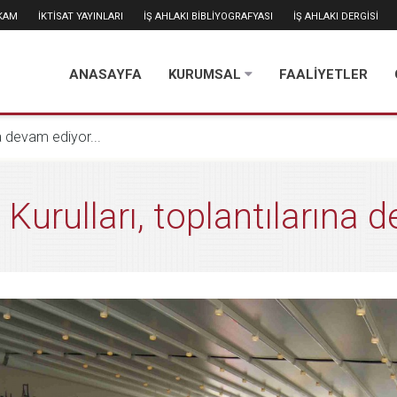
İKAM
İKTİSAT YAYINLARI
İŞ AHLAKI BİBLİYOGRAFYASI
İŞ AHLAKI DERGİSİ
ANASAYFA
KURUMSAL
FAALİYETLER
ına devam ediyor...
Kurulları, toplantılarına d