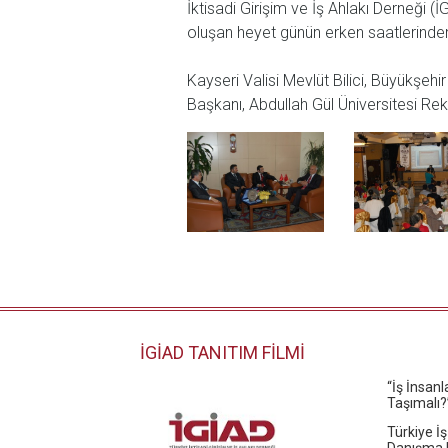
İktisadi Girişim ve İş Ahlakı Derneği 
oluşan heyet günün erken saatlerind
Kayseri Valisi Mevlüt Bilici, Büyükşe
Başkanı, Abdullah Gül Üniversitesi R
İGİAD TANITIM FİLMİ
“İş İnsan
Taşımalı?
Türkiye İş