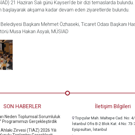
(İGİAD) 21 Haziran Salı günü Kayseri’de bir dizi temaslarda bulundu
en başlayarak akşama kadar devam eden ziyaretlerde bulundu.
hir Belediyesi Başkanı Mehmet Özhaseki, Ticaret Odası Başkanı Has
ektörü Musa Hakan Asyalı, MÜSİAD
SON HABERLER
İletişim Bilgileri
ları Neden Toplumsal Sorumluluk
Topçular Mah. Maltepe Cad. No: 4/
” Programımızı Gerçekleştirdik
İstanbul Ofis B-2 Blok Kat: 4 No: 73-
Eyüpsultan, İstanbul
 Ahlakı Zirvesi (TİAZ) 2026 Yılı