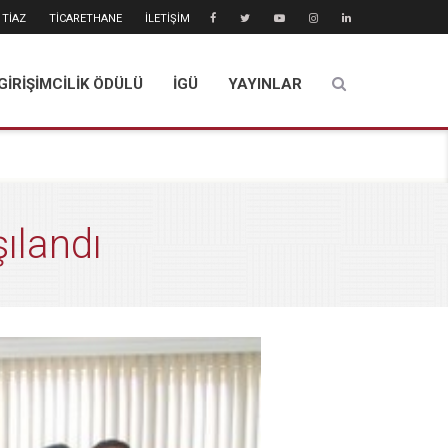
TİAZ
TİCARETHANE
İLETİŞİM
GİRİŞİMCİLİK ÖDÜLÜ
İGÜ
YAYINLAR
ılandı