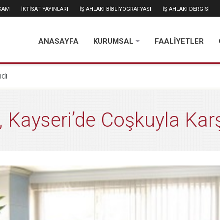
İKAM
İKTİSAT YAYINLARI
İŞ AHLAKI BİBLİYOGRAFYASI
İŞ AHLAKI DERGİSİ
ANASAYFA
KURUMSAL
FAALİYETLER
ndı
, Kayseri’de Coşkuyla Karş