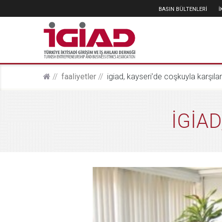
BASIN BÜLTENLERİ
faali̇yetler
i̇gi̇ad, kayseri’de coşkuyla karşıla
İGİAD