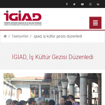
faali̇yetler
i̇gi̇ad, i̇ş kültür gezisi düzenledi
İGİAD, İş Kültür Gezisi Düzenledi