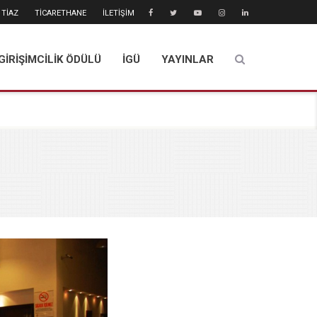
TİAZ
TİCARETHANE
İLETİŞİM
GİRİŞİMCİLİK ÖDÜLÜ
İGÜ
YAYINLAR