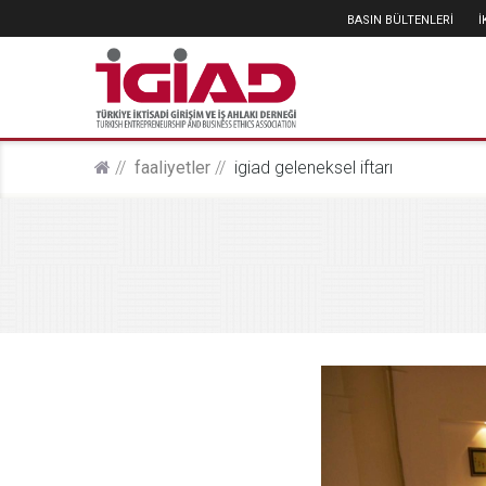
BASIN BÜLTENLERİ
faali̇yetler
i̇gi̇ad geleneksel i̇ftarı