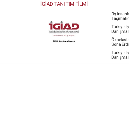
İGİAD TANITIM FİLMİ
“İş İnsan
Taşımalı?
Türkiye İş
Danışma K
Özbekista
Sona Erdi
Türkiye İş
Danışma K