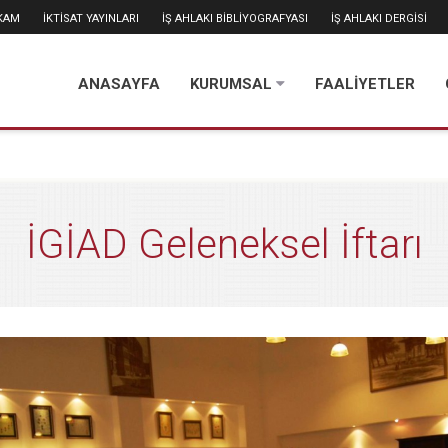
İKAM
İKTİSAT YAYINLARI
İŞ AHLAKI BİBLİYOGRAFYASI
İŞ AHLAKI DERGİSİ
ANASAYFA
KURUMSAL
FAALİYETLER
İGİAD Geleneksel İftarı