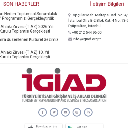
SON HABERLER
İletişim Bilgileri
ları Neden Toplumsal Sorumluluk
Topçular Mah. Maltepe Cad. No: 4/
” Programımızı Gerçekleştirdik
İstanbul Ofis B-2 Blok Kat: 4 No: 73-
Eyüpsultan, İstanbul
 Ahlakı Zirvesi (TİAZ) 2026 Yılı
urulu Toplantısı Gerçekleşti
+90 212 544 96 00
info@igiad.org.tr
n'a düzenlenen Kültürel Gezimiz
 Ahlakı Zirvesi (TİAZ) 10. Yıl
urulu Toplantısı Gerçekleşti