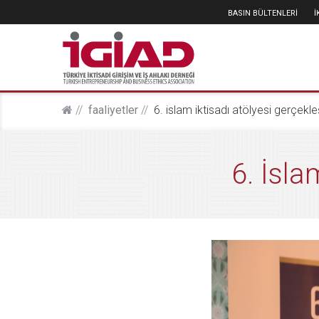
BASIN BÜLTENLERİ
faali̇yetler
6. i̇slam i̇ktisadı atölyesi gerçekleş
6. İsla