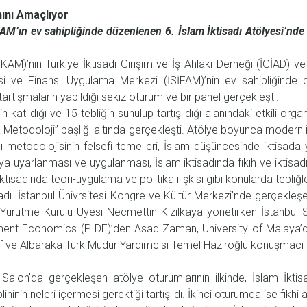
hını Amaçlıyor
’ın ev sahipliğinde düzenlenen 6. İslam İktisadı Atölyesi’nde İsl
KAM)’nin Türkiye İktisadi Girişim ve İş Ahlakı Derneği (İGİAD) ve 
si ve Finansı Uygulama Merkezi (İSİFAM)’nin ev sahipliğinde dü
tışmaların yapıldığı sekiz oturum ve bir panel gerçekleşti.
tıldığı ve 15 tebliğin sunulup tartışıldığı alanındaki etkili orga
nda Metodoloji” başlığı altında gerçekleşti. Atölye boyunca modern 
dı metodolojisinin felsefi temelleri, İslam düşüncesinde iktisada
a uyarlanması ve uygulanması, İslam iktisadında fıkıh ve iktisadın
ktisadında teori-uygulama ve politika ilişkisi gibi konularda tebliğl
şladı. İstanbul Ünivrsitesi Kongre ve Kültür Merkezi’nde gerçekleş
Yürütme Kurulu Üyesi Necmettin Kızılkaya yönetirken İstanbul S
opment Economics (PIDE)’den Asad Zaman, University of Malay
f ve Albaraka Türk Müdür Yardımcısı Temel Hazıroğlu konuşmacı ol
İ
 Salon’da gerçekleşen atölye oturumlarının ilkinde, İslam İktisa
lininin neleri içermesi gerektiği tartışıldı. İkinci oturumda ise fıkh