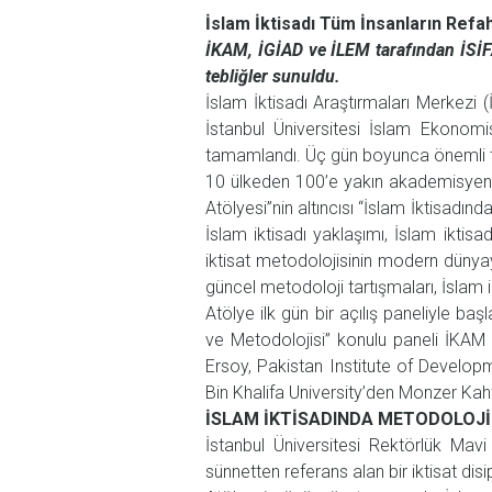
İslam İktisadı Tüm İnsanların Refa
İKAM, İGİAD ve İLEM tarafından İSİFAM
tebliğler sunuldu.
İslam İktisadı Araştırmaları Merkezi (İ
İstanbul Üniversitesi İslam Ekonomi
tamamlandı. Üç gün boyunca önemli tar
10 ülkeden 100’e yakın akademisyenin ka
Atölyesi”nin altıncısı “İslam İktisadı
İslam iktisadı yaklaşımı, İslam iktisa
iktisat metodolojisinin modern dünyay
güncel metodoloji tartışmaları, İslam i
Atölye ilk gün bir açılış paneliyle ba
ve Metodolojisi” konulu paneli İKAM 
Ersoy, Pakistan Institute of Devel
Bin Khalifa University’den Monzer Kah
İSLAM İKTİSADINDA METODOLOJ
İstanbul Üniversitesi Rektörlük Mavi
sünnetten referans alan bir iktisat disip