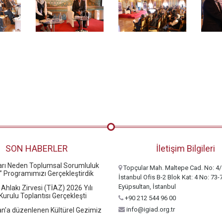
SON HABERLER
İletişim Bilgileri
ları Neden Toplumsal Sorumluluk
Topçular Mah. Maltepe Cad. No: 4/
” Programımızı Gerçekleştirdik
İstanbul Ofis B-2 Blok Kat: 4 No: 73-
Eyüpsultan, İstanbul
 Ahlakı Zirvesi (TİAZ) 2026 Yılı
urulu Toplantısı Gerçekleşti
+90 212 544 96 00
info@igiad.org.tr
n'a düzenlenen Kültürel Gezimiz