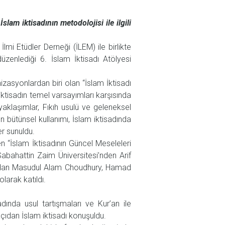
am iktisadının metodolojisi ile ilgili
İlmi Etüdler Derneği (İLEM) ile birlikte
zenlediği 6. İslam İktisadı Atölyesi
nizasyonlardan biri olan “İslam İktisadı
iktisadın temel varsayımları karşısında
 yaklaşımlar, Fıkıh usulü ve geleneksel
 bütünsel kullanımı, İslam iktisadında
er sunuldu.
en “İslam İktisadının Güncel Meseleleri
abahattin Zaim Üniversitesi’nden Arif
a’dan Masudul Alam Choudhury, Hamad
arak katıldı.
dında usul tartışmaları ve Kur’an ile
i açıdan İslam iktisadı konuşuldu.