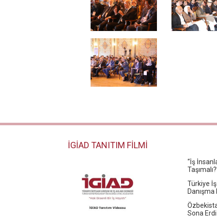
İGİAD TANITIM FİLMİ
“İş İnsan
Taşımalı?
Türkiye İş
Danışma K
Özbekista
Sona Erdi