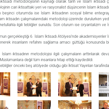
tisadı metodolojisinin kaynağı olarak tarih ve İslam iktisadı ç
in cari iktisattaki yeri ve rasyonalist düşüncenin İslam iktisadına et
 beşinci oturumda ise İslam iktisadının sosyal bilime entegrayo
lam iktisadın çalışmalarındaki metodoloji üzerinde durulurken yed
tullahla ilgili tebliğler sunuldu. Son oturum ise oryantalizm ve İsla
mun gerçekleştiği 6. İslam İktisadı Atölyesi’nde akademisyenler İs
lenerek insanların refahını sağlama amacı güttüğü konusunda 
İslam iktisadının metodolojisi ilgili çalışmaların arttırılarak de
üslümanlara değil tüm insanlara hitap ettiği kaydedildi.
ebliğler önceki beş atölyede olduğu gibi İktisat Yayınları tarafında