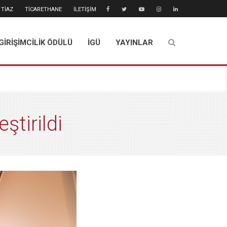
TİAZ
TİCARETHANE
İLETİŞİM
GİRİŞİMCİLİK ÖDÜLÜ
İGÜ
YAYINLAR
ştirildi