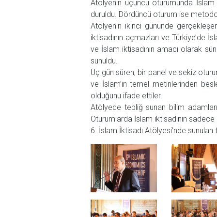
Atölyenin üçüncü oturumunda İslam ik
duruldu. Dördüncü oturum ise metodolojin
Atölyenin ikinci gününde gerçekleşen
iktisadının açmazları ve Türkiye’de İs
ve İslam iktisadının amacı olarak sünne
sunuldu.
Üç gün süren, bir panel ve sekiz oturu
ve İslam’ın temel metinlerinden bes
olduğunu ifade ettiler.
Atölyede tebliğ sunan bilim adamları 
Oturumlarda İslam iktisadının sadece M
6. İslam İktisadı Atölyesi’nde sunulan t