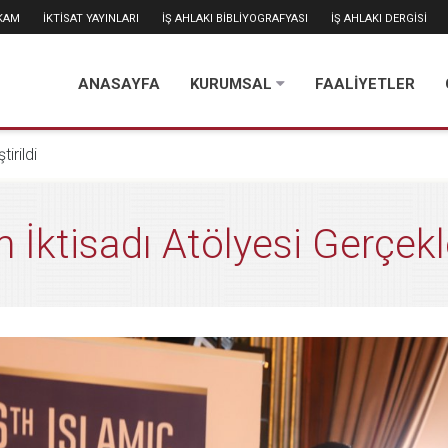
İKAM
İKTİSAT YAYINLARI
İŞ AHLAKI BİBLİYOGRAFYASI
İŞ AHLAKI DERGİSİ
ANASAYFA
KURUMSAL
FAALİYETLER
tirildi
m İktisadı Atölyesi Gerçekle