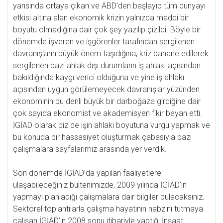
yarısında ortaya çıkan ve ABD’den başlayıp tüm dünyayı
etkisi altına alan ekonomik krizin yalnızca maddi bir
boyutu olmadığına dair çok şey yazılıp çizildi. Böyle bir
dönemde işveren ve işgörenler tarafından sergilenen
davranışların büyük önem taşıdığına, kriz bahane edilerek
sergilenen bazı ahlak dışı durumların iş ahlakı açısından
bakıldığında kaygı verici olduğuna ve yine iş ahlakı
açısından uygun görülemeyecek davranışlar yüzünden
ekonominin bu denli büyük bir darboğaza girdiğine dair
çok sayıda ekonomist ve akademisyen fikir beyan etti.
İGİAD olarak biz de işin ahlaki boyutuna vurgu yapmak ve
bu konuda bir hassasiyet oluşturmak çabasıyla bazı
çalışmalara sayfalarımız arasında yer verdik.
Son dönemde İGİAD’da yapılan faaliyetlere
ulaşabileceğiniz bültenimizde, 2009 yılında İGİAD’ın
yapmayı planladığı çalışmalara dair bilgiler bulacaksınız.
Sektörel toplantılarla çalışma hayatının nabzını tutmaya
çalışan İGİAD’ın 2008 sonu itibariyle yaptığı İnşaat,